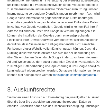
Informationen benutzen, um Ihre Nutzung der Webseite auszuwerten,
um Reports über die Webseitenaktivitäten für die Webseitenbetreiber
zusammenzustellen und um weitere mit der Websitenutzung und der
Internetnutzung verbundene Dienstleistungen zu erbringen. Auch wird
Google diese Informationen gegebenenfalls an Dritte übertragen,
sofern dies gesetzlich vorgeschrieben oder soweit Dritte diese Daten
im Auftrag von Google verarbeiten. Google wird in keinem Fall Ihre IP-
Adresse mit anderen Daten von Google in Verbindung bringen. Sie
können die Installation der Cookies durch eine entsprechende
Einstellung Ihrer Browser Software verhindern; wir weisen Sie jedoch
darauf hin, dass Sie in diesem Fall gegebenenfalls nicht sämtliche
Funktionen dieser Website vollumfänglich nutzen können. Durch die
Nutzung dieser Webseite erklären Sie sich mit der Bearbeitung der
über Sie erhobenen Daten durch Google in der zuvor beschriebenen
Art und Weise und zu dem zuvor benannten Zweck einverstanden. Der
zukünftigen Datenerhebung und -speicherung durch Google Analytics
kann jederzeit widersprochen werden. Genauere Informationen hierzu
können hier nachgelesen werden:
tools.google.com/dlpage/gaoptout
.
8. Auskunftsrechte
Sie haben einen Anspruch auf Ihren Antrag hin, unentgeltlich Auskunft
über die über Sie gespeicherten personenbezogenen Daten zu
erhalten. Zusätzlich haben Sie das Recht auf Berichtigung unrichtiger