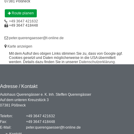
07381 Pößneck
Route planen
+49 3647 421632
+49 3647 418448
peter.querengaesser@t-online.de
Karte anzeigen
Mit dem Aufruf des obigen Links stimmen Sie zu, dass von Google ggf.
Cookies gesetzt und Daten möglicherweise in die USA übermittelt
werden. Details dazu finden Sie in unserer
Datenschutzerklärung
.
Adresse / Kontakt
Autohaus Querengässer e. K. Inh. Steffen Querengässer
Auf dem unteren Kreuzstück 3
07381 Pößneck
Telefon:
+49 3647 421632
Fax:
+49 3647 418448
E-Mail:
peter.querengaesser@t-online.de