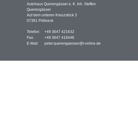
Autohaus Querengässer e. K. Inh. Steffen
Querengässer
Auf dem unteren Kreuzstück 3
07381 Pößneck
Telefon:
+49 3647 421632
Fax:
+49 3647 418448
E-Mail:
peter.querengaesser@t-online.de